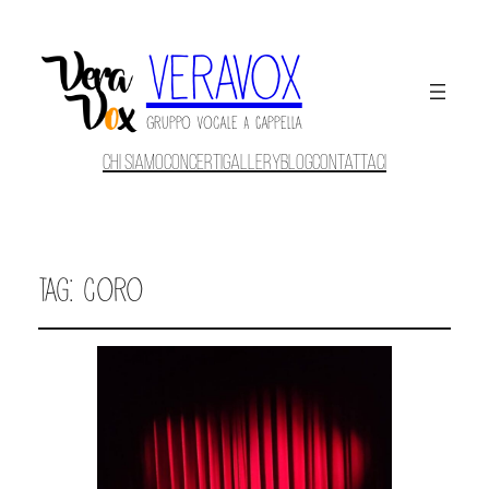
Veravox
Gruppo Vocale A Cappella
Chi siamo
Concerti
Gallery
Blog
Contattaci
Tag:
coro