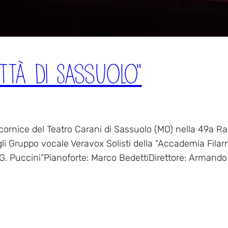
ttà Di Sassuolo”
 cornice del Teatro Carani di Sassuolo (MO) nella 49a Ra
gli Gruppo vocale Veravox Solisti della “Accademia Fila
“G. Puccini”Pianoforte: Marco BedettiDirettore: Armand