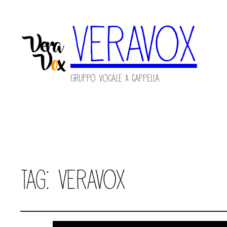
Veravox
Gruppo Vocale A Cappella
Tag:
veravox