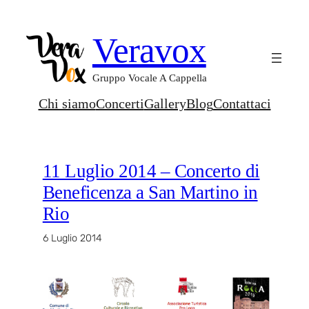
Vai
al
Veravox
contenuto
Gruppo Vocale A Cappella
Chi siamo
Concerti
Gallery
Blog
Contattaci
11 Luglio 2014 – Concerto di
Beneficenza a San Martino in
Rio
6 Luglio 2014